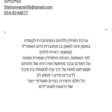
30*20*60
Shimonyamin96@gmail.com
054-8344077
.
ערכת תפילין ללוחם המתחברת לקסדה
באופן זהה לאופן בו מחוברת זרוע האמר"ל
(אמצעי ראיית לילה).
לפי האמונה, הנחת התפילין שומרת ומגנה
על האדם ובכך מחזקת את רוחו של הלוחם.
וּקְשַׁרְתָּם לְאוֹת עַל יָדֶךָ וְהָיוּ לְטֹטָפֹת בֵּין עֵינֶיךָ:
(דברים פרק ו' פסוק ח')
כל חלקי היצירה בנויים מעודפי ייצור
של זרועות לאמר"לים.