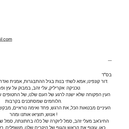
il.com
בס"ד
דור קונפינו, אמא לשתי בנות בגיל ההתבגרות, אמנית ואדריכלית, תושבת קיסריה.
טכניקה: אקריליק, עלי זהב, במבוק על עץ ופח פלדה.
העין הפקוחה שלא ישנה לרגע של העם שלנו, של החטופים 
הלוחמים שמסתכנים בקרבות.
העיניים מבטאות הכל, את הרגש, פחד ואימה נוראיים, מבקש
אנוש, תוציאו אותנו ומהר !
החיג'אב מעלי זהב, סמל ליוקרה של כלה בחתונתה, סמל של 
כאן, עוטף את הראש והגוף של היקרים שלנו, מושפלים, רעב