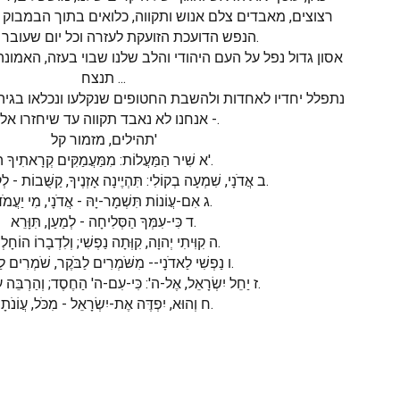
רצוצים, מאבדים צלם אנוש ותקווה, כלואים בתוך הבמבוק 
הנפש הדועכת הזועקת לעזרה וכל יום שעובר לא יחזור.
אסון גדול נפל על העם היהודי והלב שלנו שבוי בעזה, האמונ
תנצח ...
נתפלל יחדיו לאחדות ולהשבת החטופים שנקלעו ונכלאו בגיהנ
- אנחנו לא נאבד תקווה עד שיחזרו אלינו.
תהילים, מזמור קל'
א שִׁיר הַמַּעֲלוֹת: מִמַּעֲמַקִּים קְרָאתִיךָ ה'.
ב אֲדֹנָי, שִׁמְעָה בְקוֹלִי: תִּהְיֶינָה אָזְנֶיךָ, קַשֻּׁבוֹת - לְקוֹל, תַּחֲנוּנָי.
ג אִם-עֲו‍ֹנוֹת תִּשְׁמָר-יָהּ - אֲדֹנָי, מִי יַעֲמֹד.
ד כִּי-עִמְּךָ הַסְּלִיחָה - לְמַעַן, תִּוָּרֵא.
ה קִוִּיתִי יְהוָה, קִוְּתָה נַפְשִׁי; וְלִדְבָרוֹ הוֹחָלְתִּי.
ו נַפְשִׁי לַאדֹנָי-- מִשֹּׁמְרִים לַבֹּקֶר, שֹׁמְרִים לַבֹּקֶר.
ז יַחֵל יִשְׂרָאֵל, אֶל-ה': כִּי-עִם-ה' הַחֶסֶד; וְהַרְבֵּה עִמּוֹ פְדוּת.
ח וְהוּא, יִפְדֶּה אֶת-יִשְׂרָאֵל - מִכֹּל, עֲו‍ֹנֹתָיו.