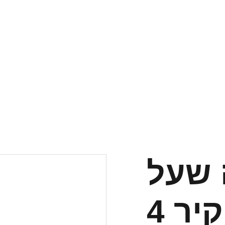
 שעל
יר 4