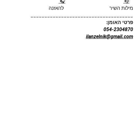
🎧
🎼
מילות השיר להאזנה
_____________________________________
:פרטי האומן
054-2304870
ilanzelnik@gmail.com
עמותת קרן אור קיסריה היא עמותה 
רשומה (ע"ר מס' 580461283)