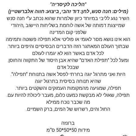
"הליכה לקיסריה"
(מילים: חנה סנש, לחן: דוד זהבי, ביצוע: חווה אלברשטיין)
השיר נגע לליבי במיוחד כיוון שלמרות שהוא נכתב ע"י חנה סנש
שמייצגת דמותה של אשה לוחמת בשליחות היישוב ,היהודי
שלפני קום המדינה
הוא אינו נושא מסר לאומי או פוליטי אלא תפילה פשוטה ותמימה
.שבתוך העולם המאתגר הזה הדברים הבסיסיים והיפים ביותר
לכל אדם באשר הוא לא יגמרו לעולם
.ומעל לכל "תפילת האדם" שהיא אבן היסוד של התקווה והחוסן
שבכל אדם
.היות ואני מתרגל יוגה בחרתי לפסל אשה בתנוחת "תפילה"
שהיא תנוחה בסיסית בתרגול יוגה
.תפילה, שמגיעה מהמקומות העמוקים והשקטים ביותר
.תפילה, שאולי לא מבקשת כמעט כלום, מעבר ליכולת להיות עם
מה שכבר נוכח ממילא
.החול והים, רשרוש של המים, ברק השמיים
ברונזה
מידות 50*50*50 ס‘‘מ